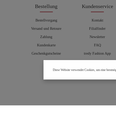
Bestellung
Kundenservice
Bestellvorgang
Kontakt
Versand und Retoure
Filialfinder
Zahlung
Newsletter
Kundenkarte
FAQ
Geschenkgutscheine
tredy Fashion App
Größentabelle
Diese Website verwendet Cookies, um eine bestmög
Hosenberater
OUTLET