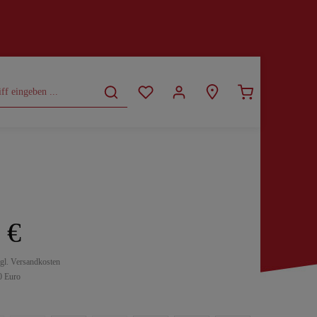
CURVY
SALE
 €
zgl. Versandkosten
0 Euro