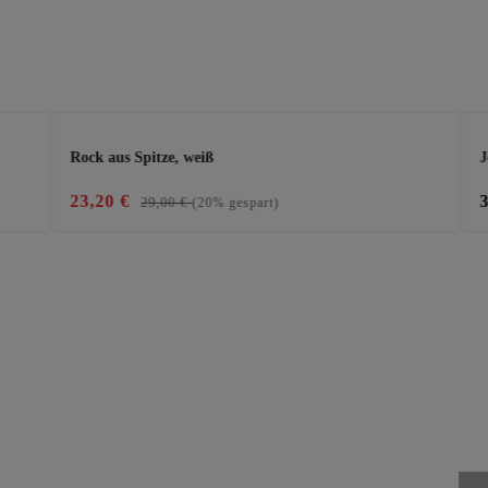
Rock aus Spitze, weiß
J
23,20 €
29,00 €
(20% gespart)