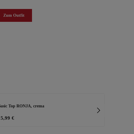
Zum Outfit
asic Top RONJA, crema
Basic Top A
15,99 €
15,99 €