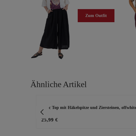
Zum Outfit
Ähnliche Artikel
Produktgalerie überspringen
g, weiß
Basic Top mit Häkelspitze und Ziersteinen, offwhit
25,99 €