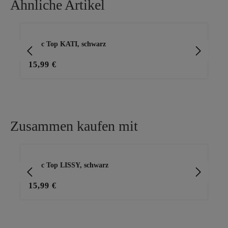
Ähnliche Artikel
Produktgalerie überspringen
Basic Top KATI, schwarz
Ne
15,99 €
25
Zusammen kaufen mit
Produktgalerie überspringen
Basic Top LISSY, schwarz
Cap
15,99 €
29