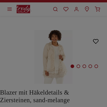
alt springen
Bildergalerie überspringen
Blazer mit Häkeldetails &
Ziersteinen, sand-melange