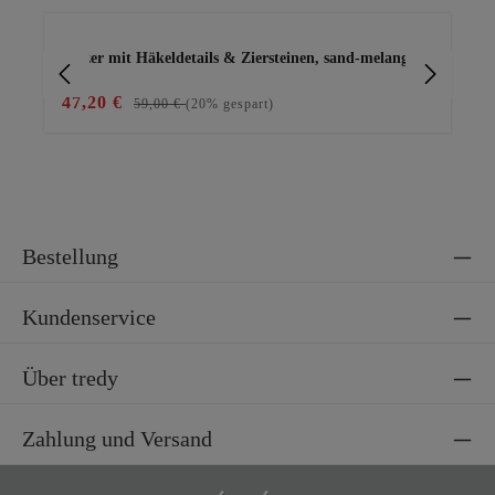
Produktgalerie überspringen
Blazer mit Häkeldetails & Ziersteinen, sand-melange
Ch
47,20 €
29
59,00 €
(20% gespart)
Bestellung
Kundenservice
Über tredy
Zahlung und Versand