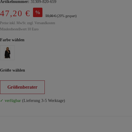
Artikelnummer:
31309-820-659
47,20 €
%
59,00 €
(20% gespart)
Preise inkl. MwSt. zzgl. Versandkosten
Mindestbestellwert 10 Euro
Farbe wählen
Größe wählen
Größenberater
✓ verfügbar
(Lieferung 3-5 Werktage)