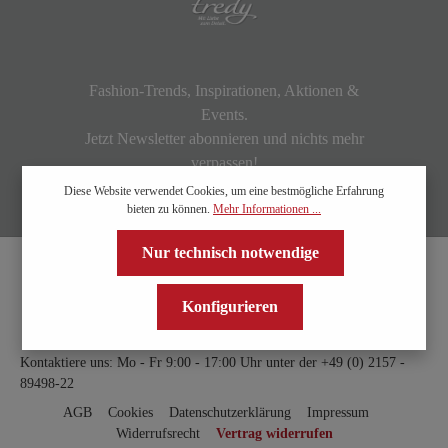
Fashion-Trends, Inspirationen, Aktionen &
Events.
Jetzt Newsletter abonnieren und nichts mehr
verpassen!
Diese Website verwendet Cookies, um eine bestmögliche Erfahrung
bieten zu können.
Mehr Informationen ...
Nur technisch notwendige
Konfigurieren
Kontaktiere uns: Mo - Fr 9:00 - 17:00 Uhr unter der
+49 (0) 2157 -
89498-22
AGB
Cookies
Datenschutzerklärung
Impressum
Widerrufsrecht
Vertrag widerrufen