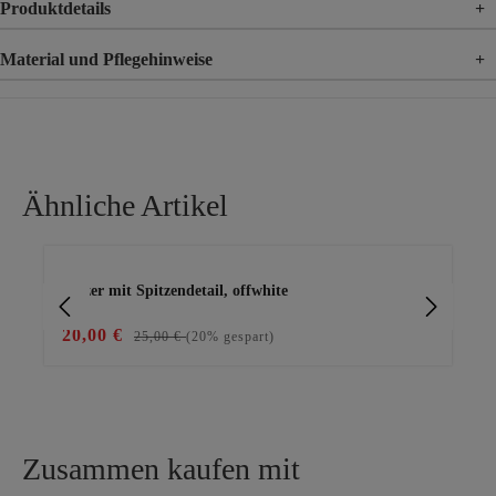
Produktdetails
+
Material und Pflegehinweise
+
Material
85% Viskose, 15% Leinen
Material 2
100% Polyester
Ähnliche Artikel
Produktgalerie überspringen
Blazer mit Spitzendetail, offwhite
ele
20,00 €
28
25,00 €
(20% gespart)
Zusammen kaufen mit