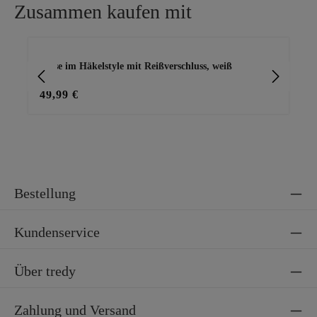
Zusammen kaufen mit
Produktgalerie überspringen
Bluse im Häkelstyle mit Reißverschluss, weiß
Wi
49,99 €
49
Bestellung
Kundenservice
Über tredy
Zahlung und Versand