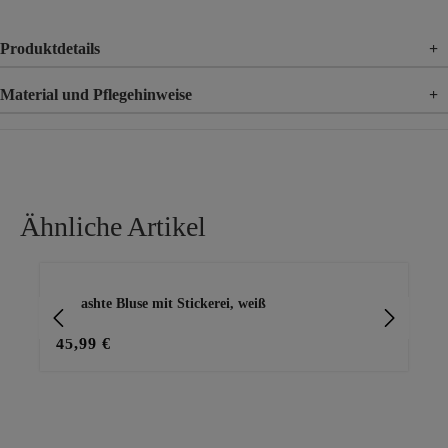
Produktdetails
+
Material und Pflegehinweise
+
Material
100% Baumwolle
Material 2
51% Viskose, 49% Polyester
Ähnliche Artikel
Produktgalerie überspringen
gecrashte Bluse mit Stickerei, weiß
Lei
45,99 €
45