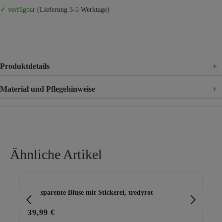
✓ verfügbar
(Lieferung 3-5 Werktage)
Produktdetails
+
Material und Pflegehinweise
+
Material
100% Viskose
Ähnliche Artikel
Produktgalerie überspringen
transparente Bluse mit Stickerei, tredyrot
Le
39,99 €
39