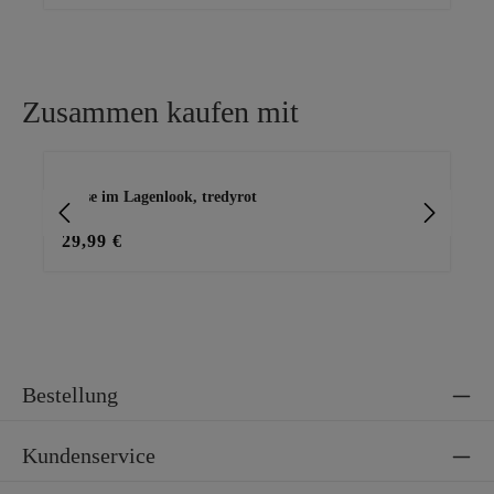
Zusammen kaufen mit
Produktgalerie überspringen
Bluse im Lagenlook, tredyrot
Ba
29,99 €
15
Bestellung
Kundenservice