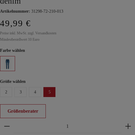
denim
Artikelnummer:
31298-72-210-013
49,99 €
Preise inkl. MwSt. zzgl. Versandkosten
Mindestbestellwert 10 Euro
Farbe wählen
Größe wählen
2
3
4
5
Größenberater
Produkt Anzahl: Gib den gewünschten Wert ein ode