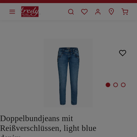
alt springen
Bildergalerie überspringen
Doppelbundjeans mit
Reißverschlüssen, light blue