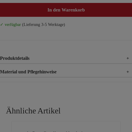
In den Warenkorb
✓ verfügbar
(Lieferung 3-5 Werktage)
Produktdetails
+
Material und Pflegehinweise
+
Material
89% Baumwolle, 8% Polyester, 3% Elasthan
Ähnliche Artikel
Produktgalerie überspringen