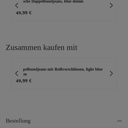
stylische Doppelbundjeans, blue denim
Do
49,99 €
49
Zusammen kaufen mit
Produktgalerie überspringen
Doppelbundjeans mit Reißverschlüssen, light blue
Jea
denim
49,99 €
69
Bestellung