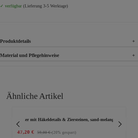
✓ verfügbar
(Lieferung 3-5 Werktage)
Produktdetails
+
Material und Pflegehinweise
+
Material
100% Polyester
Ähnliche Artikel
Produktgalerie überspringen
Blazer mit Häkeldetails & Ziersteinen, sand-melange
Bla
47,20 €
20
59,00 €
(20% gespart)