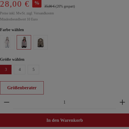
28,00 €
%
35,00 €
(20% gespart)
Preise inkl. MwSt. zzgl. Versandkosten
Mindestbestellwert 10 Euro
Farbe wählen
Größe wählen
3
4
5
Größenberater
Produkt Anzahl: Gib den gewünschten Wert ein ode
In den Warenkorb