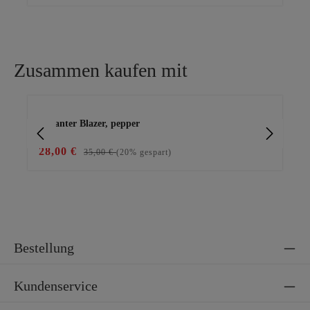
Zusammen kaufen mit
Produktgalerie überspringen
eleganter Blazer, pepper
Wi
28,00 €
39
35,00 €
(20% gespart)
Bestellung
Kundenservice