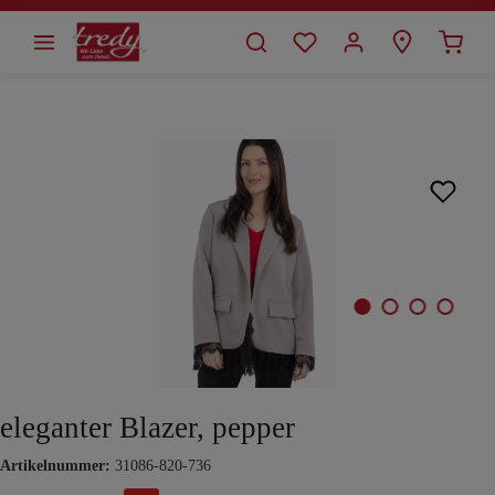
alt springen
Bildergalerie überspringen
eleganter Blazer, pepper
Artikelnummer:
31086-820-736