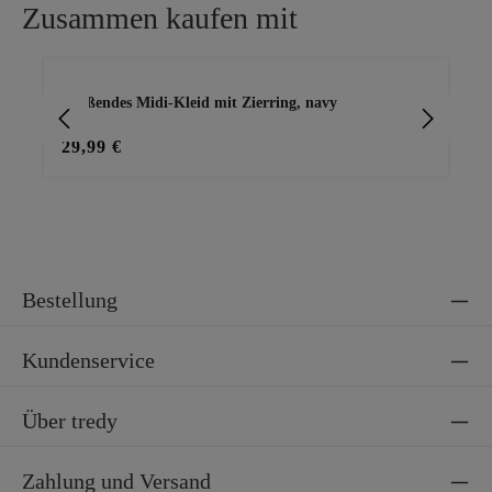
Zusammen kaufen mit
Produktgalerie überspringen
Fließendes Midi-Kleid mit Zierring, navy
Bas
29,99 €
29
Bestellung
Kundenservice
Über tredy
Zahlung und Versand