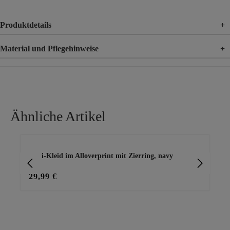
Produktdetails
+
Material und Pflegehinweise
+
Material
95% Polyester, 5% Elasthan
Ähnliche Artikel
Produktgalerie überspringen
Midi-Kleid im Alloverprint mit Zierring, navy
Lei
ta
29,99 €
39