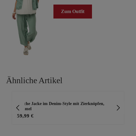
Zum Outfit
Ähnliche Artikel
Produktgalerie überspringen
Weiche Jacke im Denim-Style mit Zierknöpfen,
Jea
caramel
59,99 €
36