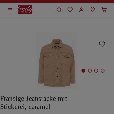
alt springen
Bildergalerie überspringen
Fransige Jeansjacke mit
Stickerei, caramel