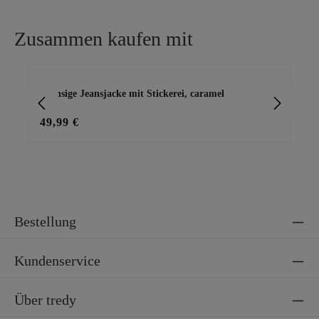
Zusammen kaufen mit
Produktgalerie überspringen
Fransige Jeansjacke mit Stickerei, caramel
rom
49,99 €
36
Bestellung
Kundenservice
Über tredy