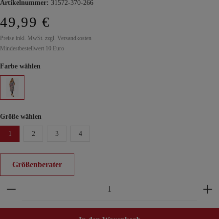
Artikelnummer:
31572-370-266
49,99 €
Preise inkl. MwSt. zzgl. Versandkosten
Mindestbestellwert 10 Euro
Farbe wählen
Größe wählen
1
2
3
4
Größenberater
Produkt Anzahl: Gib den gewünschten Wert ein ode