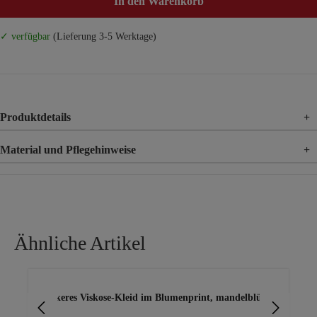
In den Warenkorb
✓ verfügbar
(Lieferung 3-5 Werktage)
Produktdetails
+
Material und Pflegehinweise
+
Material
100% Leinen
Ähnliche Artikel
Produktgalerie überspringen
Lockeres Viskose-Kleid im Blumenprint, mandelblüte
lei