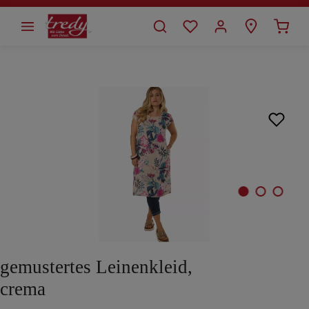
alt springen
Bildergalerie überspringen
gemustertes Leinenkleid,
crema