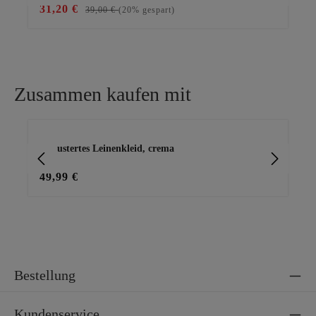
31,20 €
28
39,00 €
(20% gespart)
Zusammen kaufen mit
Produktgalerie überspringen
gemustertes Leinenkleid, crema
Ba
49,99 €
15
Bestellung
Kundenservice