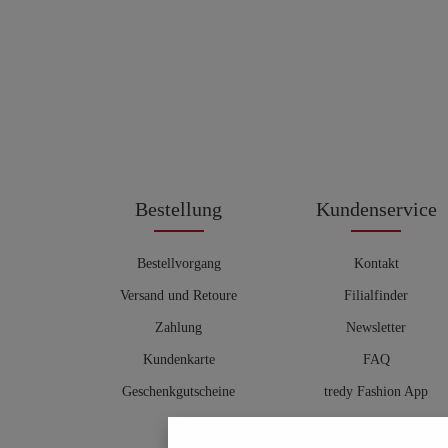
Bestellung
Kundenservice
Bestellvorgang
Kontakt
Versand und Retoure
Filialfinder
Zahlung
Newsletter
Kundenkarte
FAQ
Geschenkgutscheine
tredy Fashion App
Größentabelle