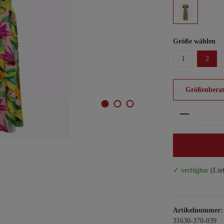
Größe wählen
1
2
Größenberat
Produkt An
✓ verfügbar
(Lie
Artikelnummer:
31630-370-039