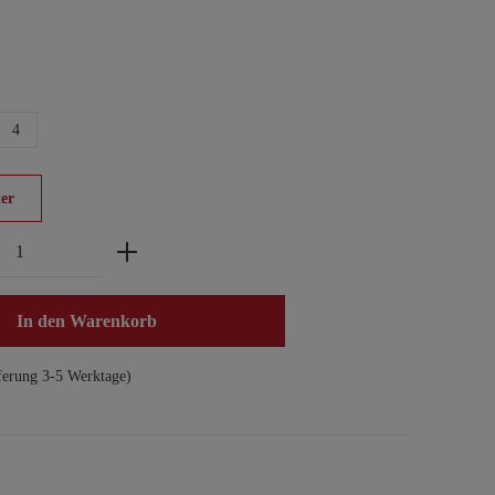
4
er
zahl: Gib den gewünschten Wert ein oder benu
In den Warenkorb
ferung 3-5 Werktage)