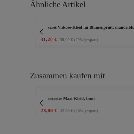
Ähnliche Artikel
Produktgalerie überspringen
Lockeres Viskose-Kleid im Blumenprint, mandelblü
31,20 €
39,00 €
(20% gespart)
Zusammen kaufen mit
Produktgalerie überspringen
gemustertes Maxi-Kleid, bunt
28,00 €
35,00 €
(20% gespart)
e die Schaltflächen, um die Anzahl zu erhöhe