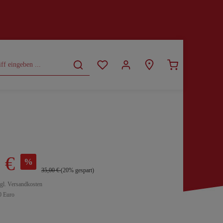
CURVY
SALE
 €
%
35,00 €
(20% gespart)
zgl. Versandkosten
0 Euro