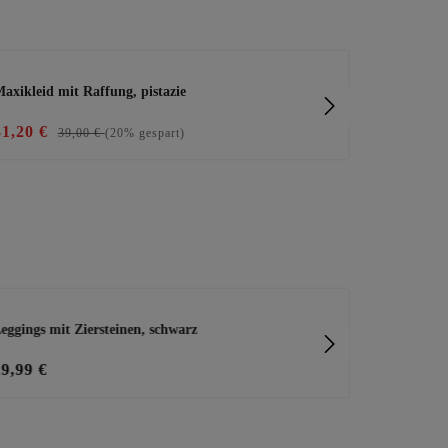
axikleid mit Raffung, pistazie
leichtes Kle
31,20 €
23,20 €
39,00 €
(20% gespart)
29
eggings mit Ziersteinen, schwarz
tredy Traget
29,99 €
2,49 €
Pro