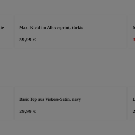
te
Maxi-Kleid im Alloverprint, türkis
M
59,99 €
Basic Top aus Viskose-Satin, navy
L
29,99 €
n oder zu reduzieren.