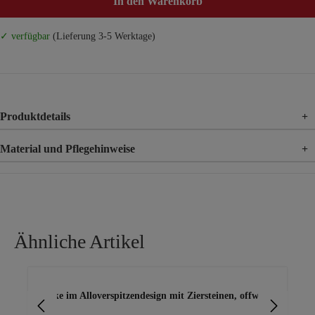
In den Warenkorb
✓ verfügbar
(Lieferung 3-5 Werktage)
Produktdetails
+
Material und Pflegehinweise
+
Material
100% Polyester
Material 2
70% Viskose, 30% Polyester
Ähnliche Artikel
Produktgalerie überspringen
Jacke im Alloverspitzendesign mit Ziersteinen, offwhite
Jac