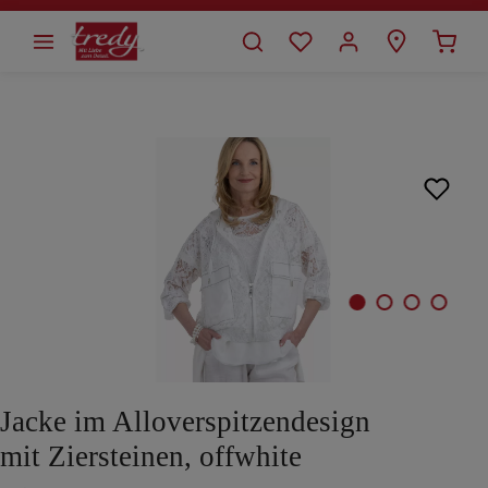
alt springen
Bildergalerie überspringen
Jacke im Alloverspitzendesign
mit Ziersteinen, offwhite