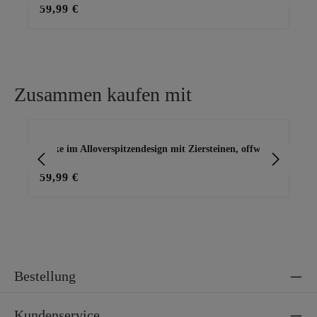
59,99 €
59
Zusammen kaufen mit
Produktgalerie überspringen
Jacke im Alloverspitzendesign mit Ziersteinen, offwhite
Bas
59,99 €
25
Bestellung
Kundenservice