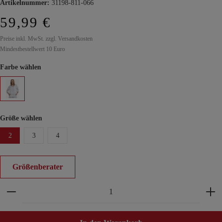
Artikelnummer:
31198-811-066
59,99 €
Preise inkl. MwSt. zzgl. Versandkosten
Mindestbestellwert 10 Euro
Farbe wählen
Größe wählen
2
3
4
Größenberater
Produkt Anzahl: Gib den gewünschten Wert ein ode