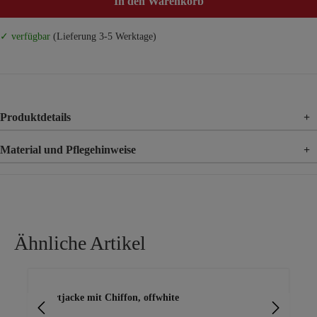
In den Warenkorb
✓ verfügbar
(Lieferung 3-5 Werktage)
Produktdetails
+
Material und Pflegehinweise
+
Material
95% Polyester, 5% Elasthan
Ähnliche Artikel
Produktgalerie überspringen
Shirtjacke mit Chiffon, offwhite
Ove