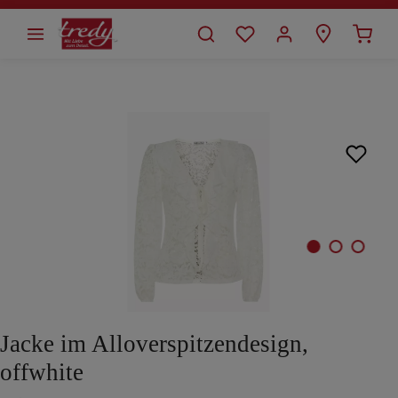
alt springen
Bildergalerie überspringen
Jacke im Alloverspitzendesign,
offwhite