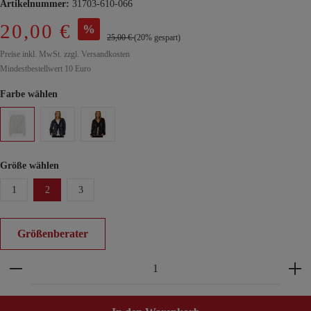
Artikelnummer:
31703-610-066
20,00 €
%
25,00 €
(20% gespart)
Preise inkl. MwSt. zzgl. Versandkosten
Mindestbestellwert 10 Euro
Farbe wählen
Größe wählen
1
2
3
Größenberater
Produkt Anzahl: Gib den gewünschten Wert ein ode