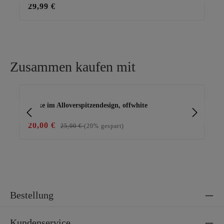
29,99 €
39
Zusammen kaufen mit
Produktgalerie überspringen
Jacke im Alloverspitzendesign, offwhite
All
20,00 €
19
25,00 €
(20% gespart)
Bestellung
Kundenservice