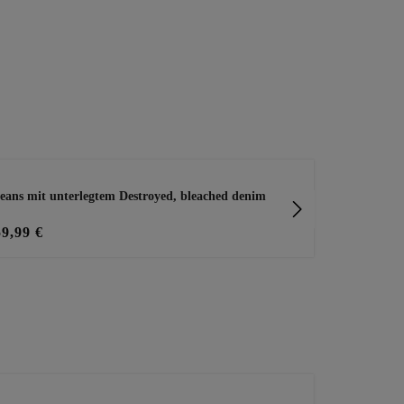
eans mit unterlegtem Destroyed, bleached denim
Jeans mit de
denim
59,99 €
49,99 €