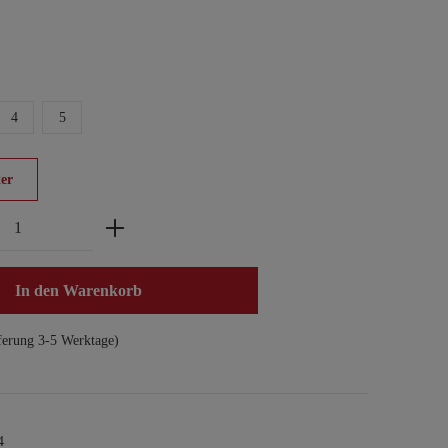
4
5
er
zahl: Gib den gewünschten Wert ein oder benu
In den Warenkorb
ferung 3-5 Werktage)
4