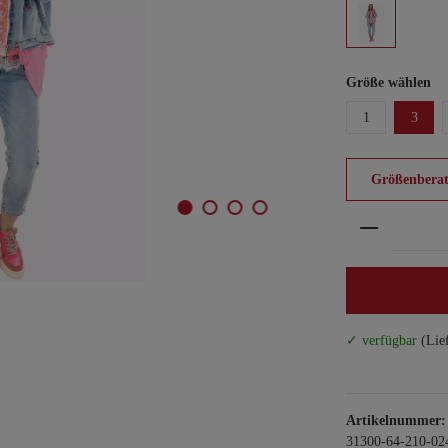
Größe wählen
1
3
Größenberat
Produkt An
✓ verfügbar
(Lie
Artikelnummer:
31300-64-210-02