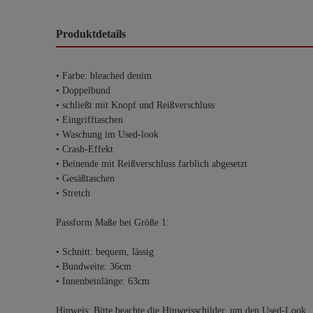
Produktdetails
• Farbe: bleached denim
• Doppelbund
• schließt mit Knopf und Reißverschluss
• Eingrifftaschen
• Waschung im Used-look
• Crash-Effekt
• Beinende mit Reißverschluss farblich abgesetzt
• Gesäßtaschen
• Stretch
Passform Maße bei Größe 1:
• Schnitt: bequem, lässig
• Bundweite: 36cm
• Innenbeinlänge: 63cm
Hinweis: Bitte beachte die Hinweisschilder, um den Used-Look