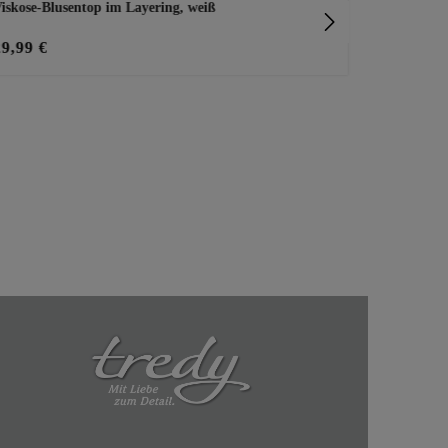
iskose-Blusentop im Layering, weiß
Sweatpullove
29,99 €
39,99 €