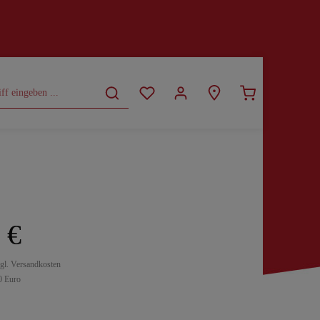
CURVY
SALE
 €
zgl. Versandkosten
0 Euro