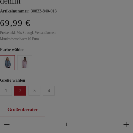
denim
Artikelnummer:
30833-840-013
69,99 €
Preise inkl. MwSt. zzgl. Versandkosten
Mindestbestellwert 10 Euro
Farbe wählen
Größe wählen
1
2
3
4
Größenberater
Produkt Anzahl: Gib den gewünschten Wert ein ode