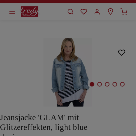
alt springen
Bildergalerie überspringen
Jeansjacke 'GLAM' mit
Glitzereffekten, light blue