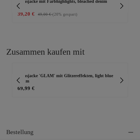
Jeansjacke mit Farbhighlights, bleached denim
Jea
39,20 €
69
49,00 €
(20% gespart)
Zusammen kaufen mit
Produktgalerie überspringen
Jeansjacke 'GLAM' mit Glitzereffekten, light blue
Shi
denim
69,99 €
20
Bestellung