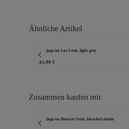
Ähnliche Artikel
Produktgalerie überspringen
offwhite
Jeggings im Leo-Look, light grey
45,99 €
Zusammen kaufen mit
Produktgalerie überspringen
Jeggings im Bootcut-Style, bleached denim