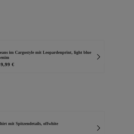
eans im Cargostyle mit Leopardenprint, light blue
Relaxed Fit 
denim
59,99 €
59,99 €
hirt mit Spitzendetails, offwhite
leichte Blus