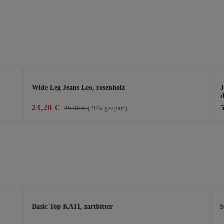
Wide Leg Jeans Leo, rosenholz
J
23,20 €
29,00 €
(20% gespart)
Basic Top KATI, zartbitter
S