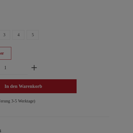
3
4
5
er
zahl: Gib den gewünschten Wert ein oder benu
In den Warenkorb
ferung 3-5 Werktage)
4