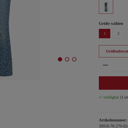
Größe wählen
1
2
Größenberat
Produkt An
✓ verfügbar
(Lie
Artikelnummer:
30910-78-270-02