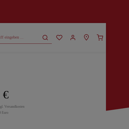
CURVY
SALE
 €
zgl. Versandkosten
0 Euro