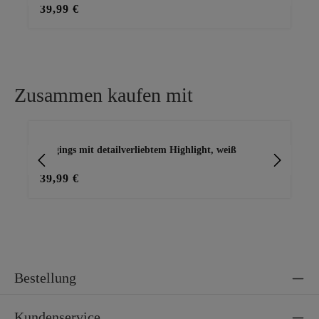
39,99 €
39
Zusammen kaufen mit
Produktgalerie überspringen
Jeggings mit detailverliebtem Highlight, weiß
Ba
39,99 €
15
Bestellung
Kundenservice