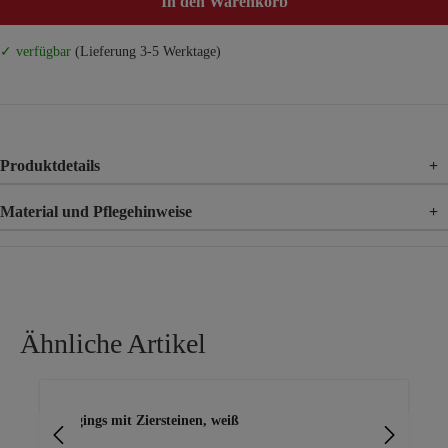
In den Warenkorb
✓ verfügbar
(Lieferung 3-5 Werktage)
Produktdetails
+
Material und Pflegehinweise
+
Material
71% Baumwolle, 25% Polyester, 4% Elasthan
Ähnliche Artikel
Produktgalerie überspringen
Jeggings mit Ziersteinen, weiß
Jeg