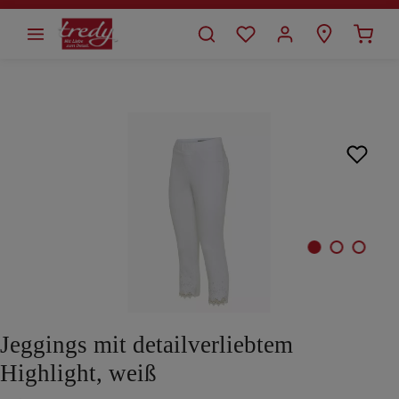
alt springen
Bildergalerie überspringen
Jeggings mit detailverliebtem
Highlight, weiß