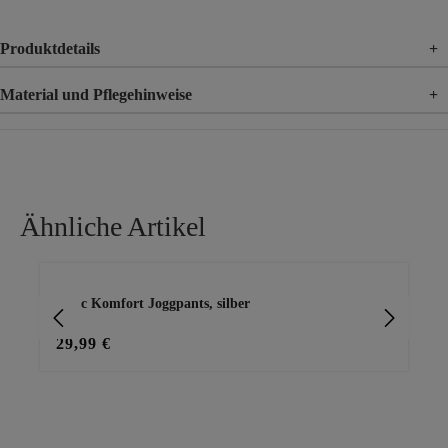
Produktdetails
+
Material und Pflegehinweise
+
Material
65% Viskose, 30% Nylon, 5% Elasthan
Ähnliche Artikel
Produktgalerie überspringen
Basic Komfort Joggpants, silber
Bas
29,99 €
29