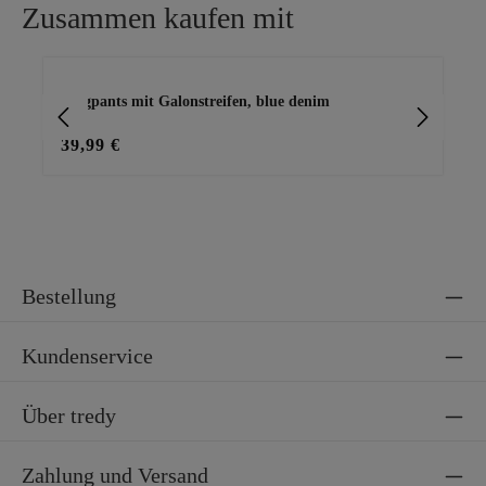
Zusammen kaufen mit
Produktgalerie überspringen
Joggpants mit Galonstreifen, blue denim
Ba
39,99 €
15
Bestellung
Kundenservice
Über tredy
Zahlung und Versand