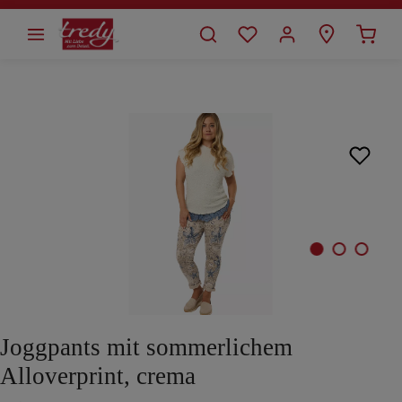
alt springen
Bildergalerie überspringen
Joggpants mit sommerlichem
Alloverprint, crema