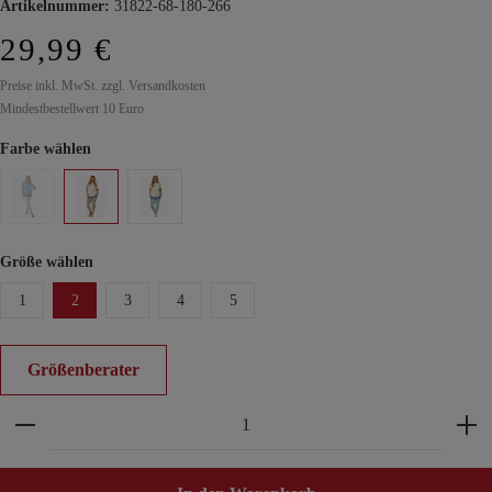
Artikelnummer:
31822-68-180-266
29,99 €
Preise inkl. MwSt. zzgl. Versandkosten
Mindestbestellwert 10 Euro
Farbe wählen
Größe wählen
1
2
3
4
5
Größenberater
Produkt Anzahl: Gib den gewünschten Wert ein ode