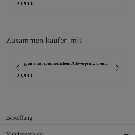
29,99 €
23
Zusammen kaufen mit
Produktgalerie überspringen
Joggpants mit sommerlichem Alloverprint, crema
Bas
29,99 €
29
Bestellung
Kundenservice