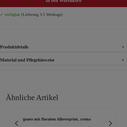
In den Warenkorb
✓ verfügbar
(Lieferung 3-5 Werktage)
Produktdetails
+
Material und Pflegehinweise
+
Material
65% Viskose, 30% Nylon, 5% Elasthan
Ähnliche Artikel
Produktgalerie überspringen
Joggpants mit floralem Alloverprint, crema
Jo