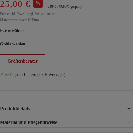
25,00 €
%
49,99 €
(49.99% gespart)
Preise inkl. MwSt. zzgl. Versandkosten
Mindestbestellwert 10 Euro
Farbe wählen
Größe wählen
Größenberater
✓ verfügbar
(Lieferung 3-5 Werktage)
Produktdetails
+
Material und Pflegehinweise
+
Material
100% Viskose