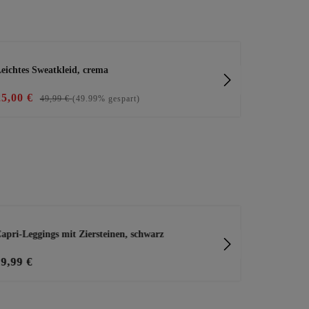
eichtes Sweatkleid, crema
elegantes Kle
25,00 €
25,00 €
49,99 €
(49.99% gespart)
49
apri-Leggings mit Ziersteinen, schwarz
tredy Shoppe
19,99 €
2,99 €
Pro