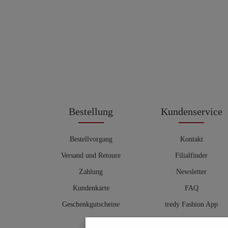
Bestellung
Kundenservice
Bestellvorgang
Kontakt
Versand und Retoure
Filialfinder
Zahlung
Newsletter
Kundenkarte
FAQ
Geschenkgutscheine
tredy Fashion App
Größentabelle