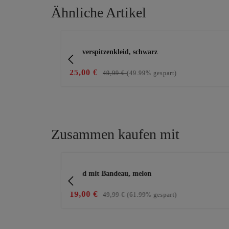
Ähnliche Artikel
Produktgalerie überspringen
nie Mouse
Alloverspitzenkleid, schwarz
25,00 €
49,99 €
(49.99% gespart)
Zusammen kaufen mit
Produktgalerie überspringen
Kleid mit Bandeau, melon
19,00 €
49,99 €
(61.99% gespart)
e die Schaltflächen, um die Anzahl zu erhöhe