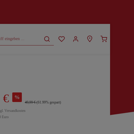
CURVY
SALE
 €
%
49,99 €
(61.99% gespart)
zgl. Versandkosten
0 Euro