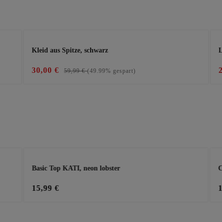
Kleid aus Spitze, schwarz
L
30,00 €
59,99 €
(49.99% gespart)
Basic Top KATI, neon lobster
C
15,99 €
n oder zu reduzieren.