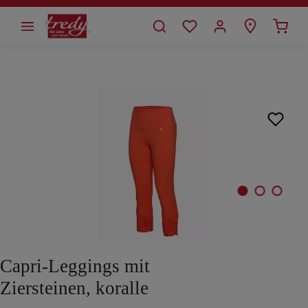
alt springen
Bildergalerie überspringen
Capri-Leggings mit
Ziersteinen, koralle