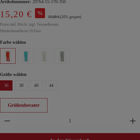
Artikelnummer:
29764-55-170-350
15,20 €
%
19,00 €
(20% gespart)
Preise inkl. MwSt. zzgl. Versandkosten
Mindestbestellwert 10 Euro
Farbe wählen
Größe wählen
36
38
40
44
Größenberater
Produkt Anzahl: Gib den gewünschten Wert ein ode