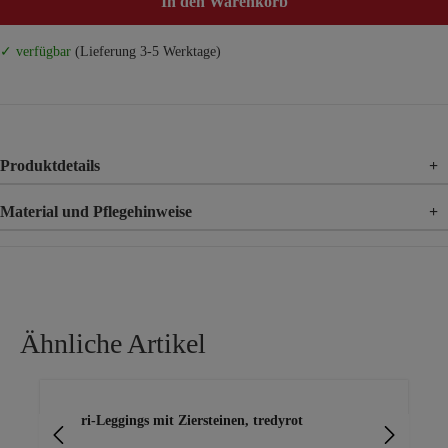
In den Warenkorb
✓ verfügbar
(Lieferung 3-5 Werktage)
Produktdetails
+
Material und Pflegehinweise
+
Material
92% Baumwolle, 8% Elasthan
Ähnliche Artikel
Produktgalerie überspringen
Capri-Leggings mit Ziersteinen, tredyrot
Ca