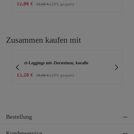
12,00 €
19
15,00 €
(20% gespart)
Zusammen kaufen mit
Produktgalerie überspringen
Capri-Leggings mit Ziersteinen, koralle
Ba
15,20 €
15
19,00 €
(20% gespart)
Bestellung
Kundenservice