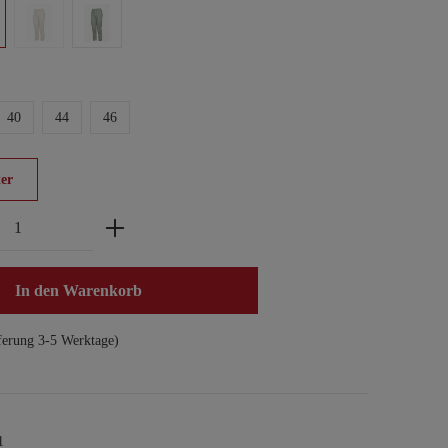
40
44
46
er
zahl: Gib den gewünschten Wert ein oder benu
In den Warenkorb
ferung 3-5 Werktage)
1