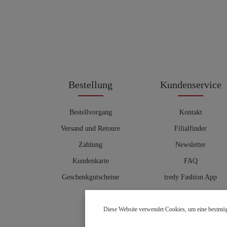
Bestellung
Kundenservice
Bestellvorgang
Kontakt
Versand und Retoure
Filialfinder
Zahlung
Newsletter
Kundenkarte
FAQ
Geschenkgutscheine
tredy Fashion App
Größentabelle
Diese Website verwendet Cookies, um eine bestmög
Hosenberater
OUTLET