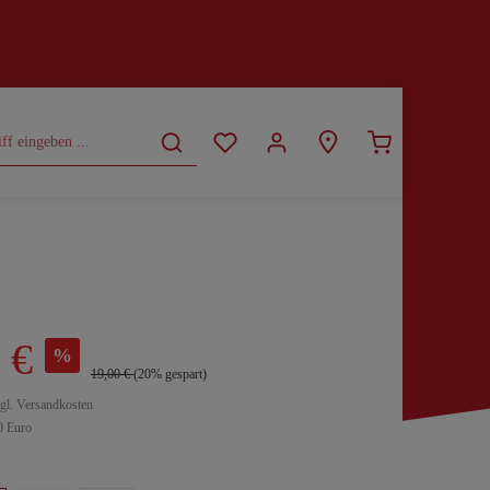
CURVY
SALE
 €
%
19,00 €
(20% gespart)
zgl. Versandkosten
0 Euro