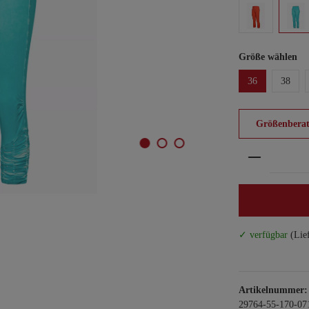
Größe wählen
36
38
Größenberat
Produkt An
✓ verfügbar
(Lie
Artikelnummer:
29764-55-170-07