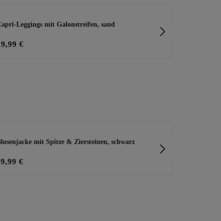
apri-Leggings mit Galonstreifen, sand
Capri-Leggin
29,99 €
19,99 €
lusenjacke mit Spitze & Ziersteinen, schwarz
Shirt mit Zi
59,99 €
29,99 €