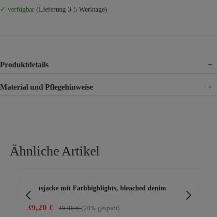
✓ verfügbar
(Lieferung 3-5 Werktage)
Produktdetails
+
Material und Pflegehinweise
+
Material
100% Baumwolle
Ähnliche Artikel
Produktgalerie überspringen
Jeansjacke mit Farbhighlights, bleached denim
lei
39,20 €
59
49,00 €
(20% gespart)