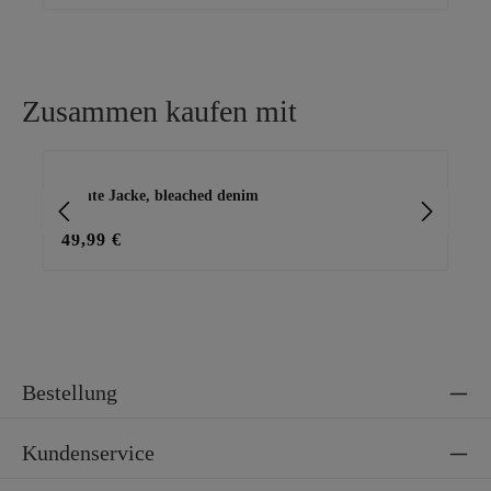
Zusammen kaufen mit
Produktgalerie überspringen
leichte Jacke, bleached denim
Jeg
49,99 €
39
Bestellung
Kundenservice