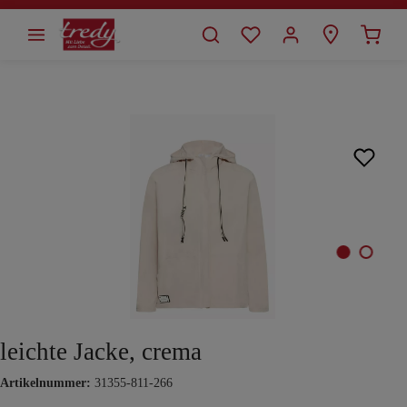
alt springen
Bildergalerie überspringen
leichte Jacke, crema
Artikelnummer:
31355-811-266