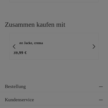
Zusammen kaufen mit
Produktgalerie überspringen
leichte Jacke, crema
Shi
39,99 €
35
Bestellung
Kundenservice