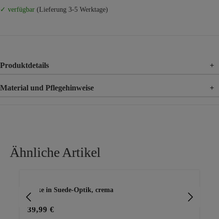
✓ verfügbar
(Lieferung 3-5 Werktage)
Produktdetails
+
Material und Pflegehinweise
+
Material
100% Polyester
Ähnliche Artikel
Produktgalerie überspringen
Jacke in Suede-Optik, crema
Ja
39,99 €
59