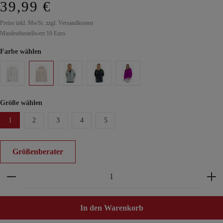
39,99 €
Preise inkl. MwSt. zzgl. Versandkosten
Mindestbestellwert 10 Euro
Farbe wählen
Größe wählen
1
2
3
4
5
Größenberater
Produkt Anzahl: Gib den gewünschten Wert ein ode
In den Warenkorb