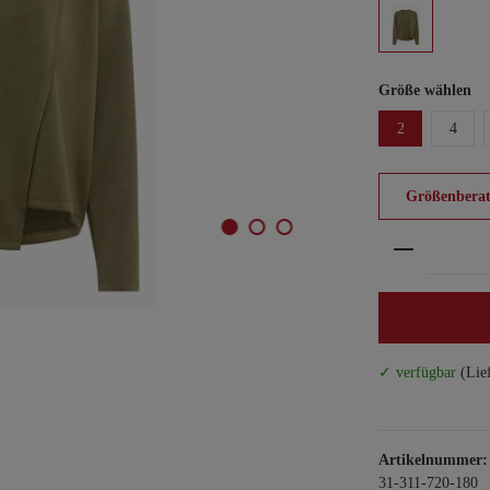
Größe wählen
2
4
Größenberat
Produkt An
✓ verfügbar
(Lie
Artikelnummer:
31-311-720-180