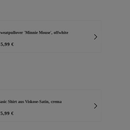
weatpullover 'Minnie Mouse', offwhite
Sweatshirt '
45,99 €
28,00 €
35
asic Shirt aus Viskose-Satin, crema
Joggpants mi
35,99 €
29,99 €