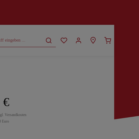
CURVY
SALE
 €
zgl. Versandkosten
0 Euro