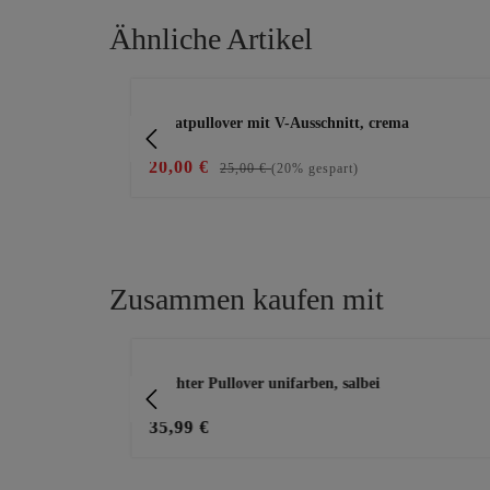
Ähnliche Artikel
Produktgalerie überspringen
Sweatpullover mit V-Ausschnitt, crema
20,00 €
25,00 €
(20% gespart)
Zusammen kaufen mit
Produktgalerie überspringen
z
Leichter Pullover unifarben, salbei
35,99 €