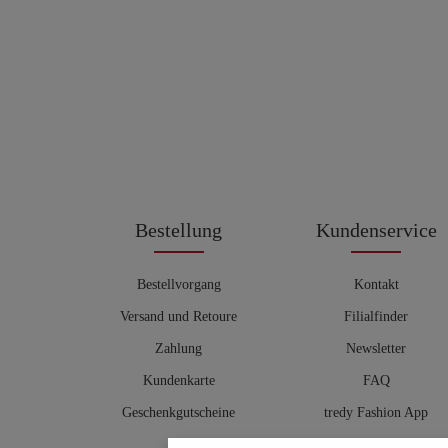
Bestellung
Kundenservice
Bestellvorgang
Kontakt
Versand und Retoure
Filialfinder
Zahlung
Newsletter
Kundenkarte
FAQ
Geschenkgutscheine
tredy Fashion App
Größentabelle