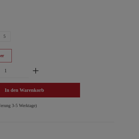
5
er
zahl: Gib den gewünschten Wert ein oder benu
In den Warenkorb
ferung 3-5 Werktage)