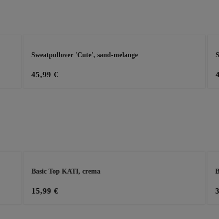
Sweatpullover 'Cute', sand-melange
S
45,99 €
Basic Top KATI, crema
B
15,99 €