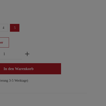
4
5
er
zahl: Gib den gewünschten Wert ein oder benu
In den Warenkorb
ferung 3-5 Werktage)