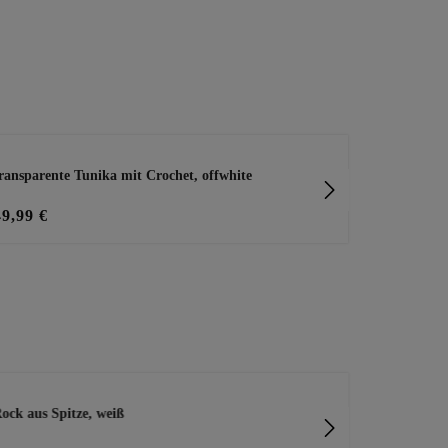
ransparente Tunika mit Crochet, offwhite
gecrashte Blu
49,99 €
45,99 €
ock aus Spitze, weiß
Wide Leg Ho