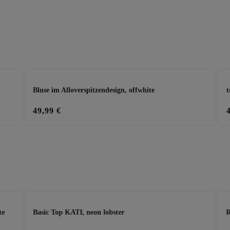
Bluse im Alloverspitzendesign, offwhite
t
49,99 €
te
Basic Top KATI, neon lobster
R