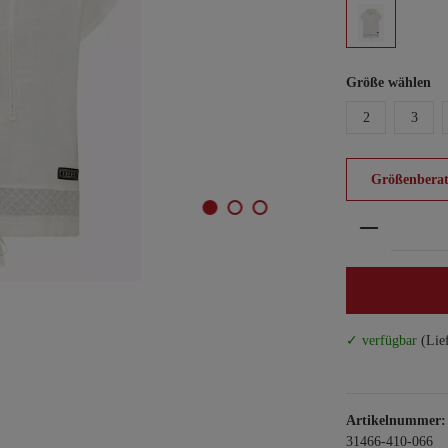
Größe wählen
2
3
Größenberat
Produkt An
✓ verfügbar
(Lie
Artikelnummer:
31466-410-066