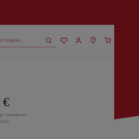
CURVY
SALE
 €
zgl. Versandkosten
0 Euro