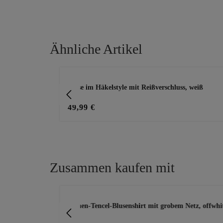
Ähnliche Artikel
Produktgalerie überspringen
Bluse im Häkelstyle mit Reißverschluss, weiß
49,99 €
Zusammen kaufen mit
Produktgalerie überspringen
ight blue denim
Leinen-Tencel-Blusenshirt mit grobem Netz, offwhi