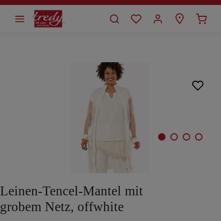
alt springen
Bildergalerie überspringen
Leinen-Tencel-Mantel mit
grobem Netz, offwhite