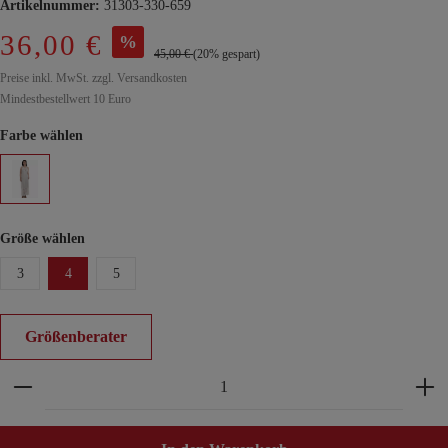
Artikelnummer:
31303-330-659
36,00 €
%
45,00 €
(20% gespart)
Preise inkl. MwSt. zzgl. Versandkosten
Mindestbestellwert 10 Euro
Farbe wählen
Größe wählen
3
4
5
Größenberater
Produkt Anzahl: Gib den gewünschten Wert ein ode