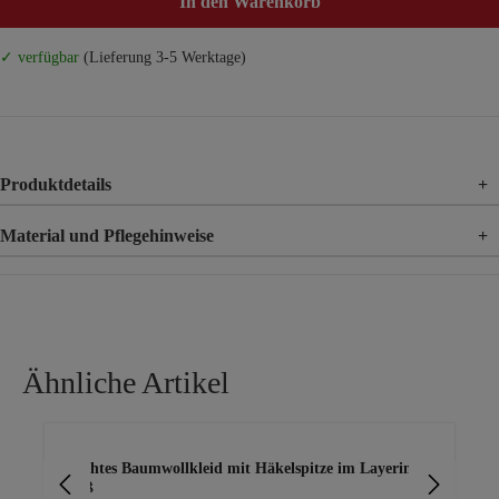
In den Warenkorb
✓ verfügbar
(Lieferung 3-5 Werktage)
Produktdetails
+
Material und Pflegehinweise
+
Material
85% Viskose, 15% Leinen
Material 2
100% Polyester
Ähnliche Artikel
Produktgalerie überspringen
Leichtes Baumwollkleid mit Häkelspitze im Layering,
Etu
weiß