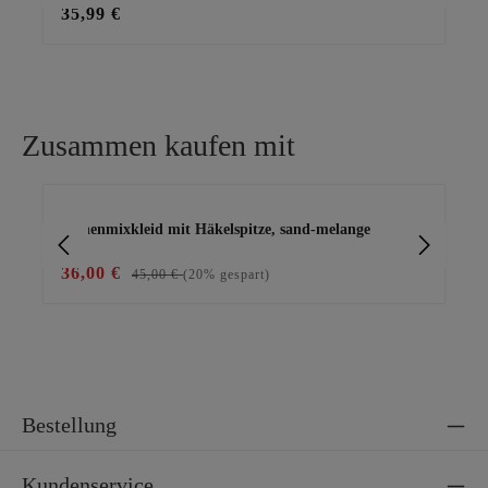
35,99 €
23
Zusammen kaufen mit
Produktgalerie überspringen
Leinenmixkleid mit Häkelspitze, sand-melange
Bas
36,00 €
29
45,00 €
(20% gespart)
Bestellung
Kundenservice