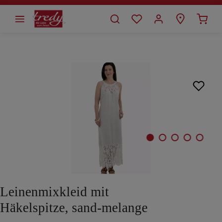
alt springen
Bildergalerie überspringen
Leinenmixkleid mit
Häkelspitze, sand-melange