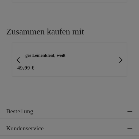
Zusammen kaufen mit
Produktgalerie überspringen
luftiges Leinenkleid, weiß
Cap
49,99 €
29
Bestellung
Kundenservice