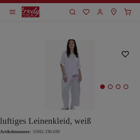
alt springen
Bildergalerie überspringen
luftiges Leinenkleid, weiß
Artikelnummer:
31692-330-030