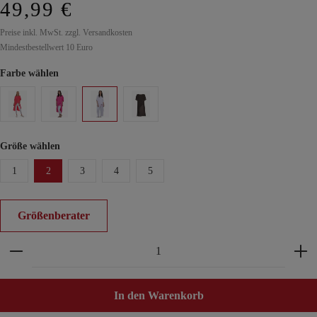
49,99 €
Preise inkl. MwSt. zzgl. Versandkosten
Mindestbestellwert 10 Euro
Farbe wählen
Größe wählen
1
2
3
4
5
Größenberater
Produkt Anzahl: Gib den gewünschten Wert ein ode
In den Warenkorb