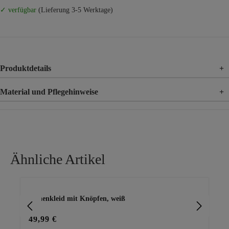
✓ verfügbar
(Lieferung 3-5 Werktage)
Produktdetails
+
Material und Pflegehinweise
+
Material
100% Leinen
Ähnliche Artikel
Produktgalerie überspringen
Leinenkleid mit Knöpfen, weiß
Kle
49,99 €
39