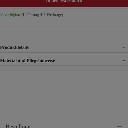
In den Warenkorb
✓ verfügbar
(Lieferung 3-5 Werktage)
Produktdetails
+
Material und Pflegehinweise
+
Material
95% Polyester, 5% Elasthan
Bestellung