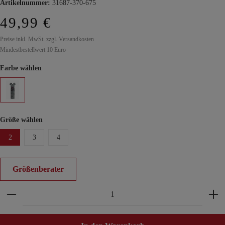
Artikelnummer:
31687-370-675
49,99 €
Preise inkl. MwSt. zzgl. Versandkosten
Mindestbestellwert 10 Euro
Farbe wählen
Größe wählen
2
3
4
Größenberater
Produkt Anzahl: Gib den gewünschten Wert ein ode