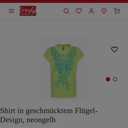
alt springen
Bildergalerie überspringen
Shirt in geschmücktem Flügel-
Design, neongelb