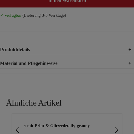
In den Warenkorb
✓ verfügbar
(Lieferung 3-5 Werktage)
Produktdetails
+
Material und Pflegehinweise
+
Material
100% Baumwolle
Ähnliche Artikel
Produktgalerie überspringen
Shirt mit Print & Glitzerdetails, granny
Shi