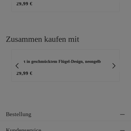
29,99 €
15
Zusammen kaufen mit
Produktgalerie überspringen
Shirt in geschmücktem Flügel-Design, neongelb
Ba
29,99 €
15
Bestellung
Kundenservice