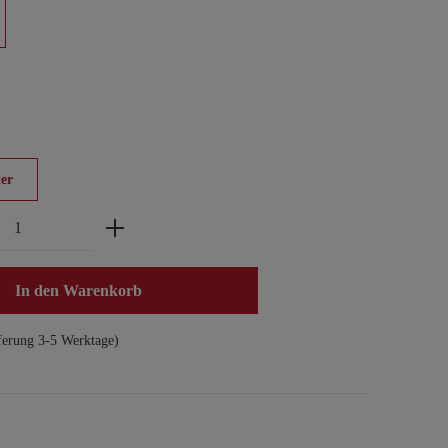
er
zahl: Gib den gewünschten Wert ein oder benu
In den Warenkorb
ferung 3-5 Werktage)