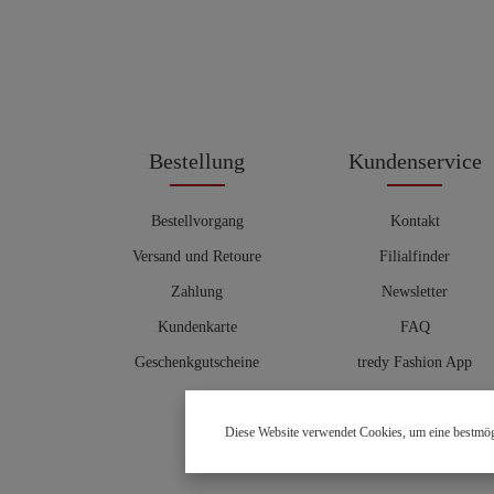
Bestellung
Kundenservice
Bestellvorgang
Kontakt
Versand und Retoure
Filialfinder
Zahlung
Newsletter
Kundenkarte
FAQ
Geschenkgutscheine
tredy Fashion App
Größentabelle
Diese Website verwendet Cookies, um eine bestmög
Hosenberater
OUTLET