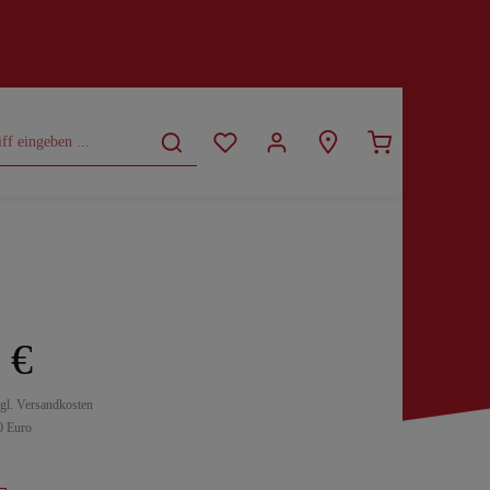
CURVY
SALE
 €
zgl. Versandkosten
0 Euro