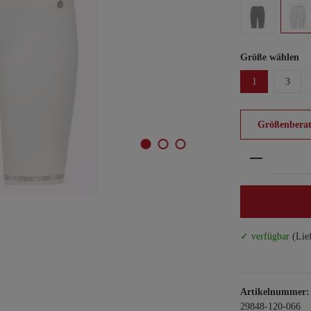
Größe wählen
1
3
Größenberat
Produkt An
✓ verfügbar
(Lie
Artikelnummer:
29848-120-066