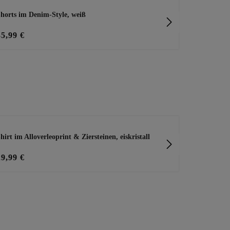
horts im Denim-Style, weiß
Shorts-Leggi
35,99 €
15,99 €
hirt im Alloverleoprint & Ziersteinen, eiskristall
Pullover in 
29,99 €
39,99 €