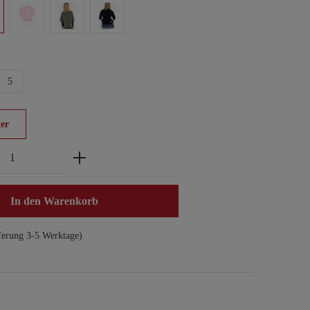
5
er
zahl: Gib den gewünschten Wert ein oder benu
In den Warenkorb
ferung 3-5 Werktage)