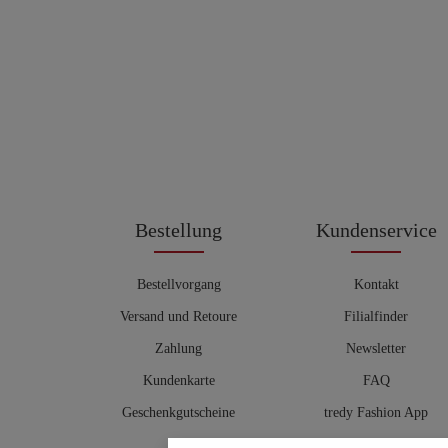
Bestellung
Kundenservice
Bestellvorgang
Kontakt
Versand und Retoure
Filialfinder
Zahlung
Newsletter
Kundenkarte
FAQ
Geschenkgutscheine
tredy Fashion App
Größentabelle