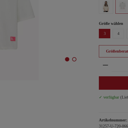
Größe wählen
3
4
Größenberat
Produkt An
✓ verfügbar
(Lie
Artikelnummer:
31257-U-720-066