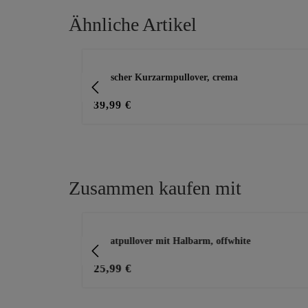
Ähnliche Artikel
Produktgalerie überspringen
stylischer Kurzarmpullover, crema
39,99 €
Zusammen kaufen mit
Produktgalerie überspringen
en, bleached
Sweatpullover mit Halbarm, offwhite
25,99 €