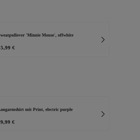
weatpullover 'Minnie Mouse', offwhite
Sweatshirt '
45,99 €
28,00 €
35
angarmshirt mit Print, electric purple
Capri-Joggpa
29,99 €
29,99 €