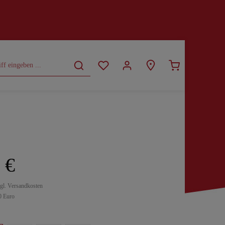
CURVY
SALE
 €
zgl. Versandkosten
0 Euro