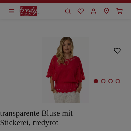
alt springen
Bildergalerie überspringen
transparente Bluse mit
Stickerei, tredyrot