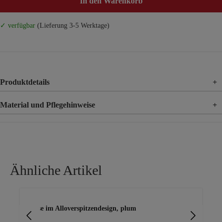
In den Warenkorb
✓ verfügbar
(Lieferung 3-5 Werktage)
Produktdetails
+
Material und Pflegehinweise
+
Material
80% Baumwolle, 20% Polyamid
Ähnliche Artikel
Produktgalerie überspringen
Bluse im Alloverspitzendesign, plum
Wei