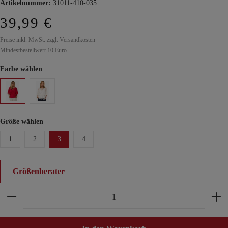
Artikelnummer:
31011-410-035
39,99 €
Preise inkl. MwSt. zzgl. Versandkosten
Mindestbestellwert 10 Euro
Farbe wählen
Größe wählen
1
2
3
4
Größenberater
Produkt Anzahl: Gib den gewünschten Wert ein ode