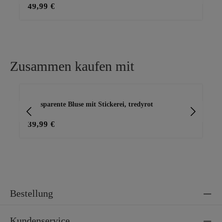
49,99 €
49
Zusammen kaufen mit
Produktgalerie überspringen
transparente Bluse mit Stickerei, tredyrot
Ho
39,99 €
23
Bestellung
Kundenservice