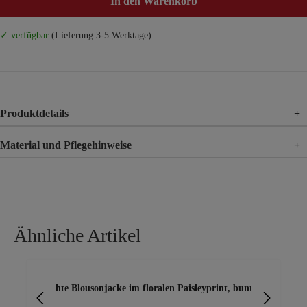
In den Warenkorb
✓ verfügbar
(Lieferung 3-5 Werktage)
Produktdetails
+
Material und Pflegehinweise
+
Material
100% Polyester
Ähnliche Artikel
Produktgalerie überspringen
Leichte Blousonjacke im floralen Paisleyprint, bunt
ge