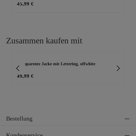
45,99 €
59
Zusammen kaufen mit
Produktgalerie überspringen
transparente Jacke mit Lettering, offwhite
To
49,99 €
25
Bestellung
Kundenservice