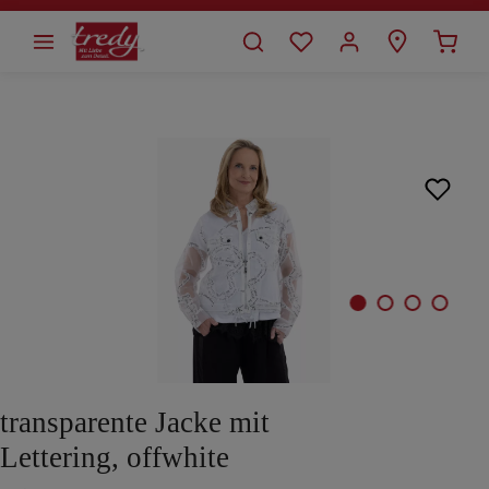
alt springen
Bildergalerie überspringen
transparente Jacke mit
Lettering, offwhite