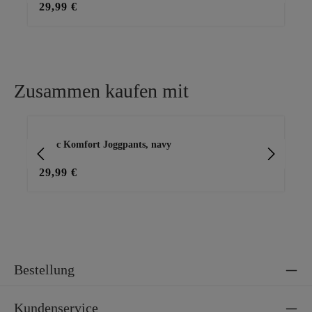
29,99 €
39
Zusammen kaufen mit
Produktgalerie überspringen
Basic Komfort Joggpants, navy
Ba
29,99 €
15
Bestellung
Kundenservice