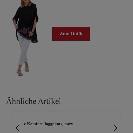
Zum Outfit
Ähnliche Artikel
Produktgalerie überspringen
Basic Komfort Joggpants, navy
Ca