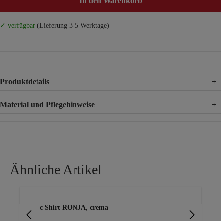
In den Warenkorb
✓ verfügbar
(Lieferung 3-5 Werktage)
Produktdetails
+
Material und Pflegehinweise
+
Material
100% Viskose
Ähnliche Artikel
Produktgalerie überspringen
Basic Shirt RONJA, crema
Ba