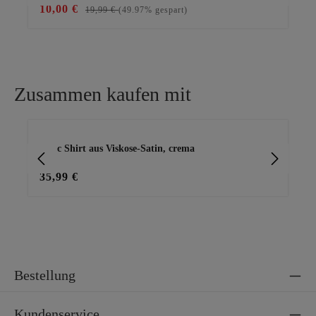
10,00 €
17
19,99 €
(49.97% gespart)
Zusammen kaufen mit
Produktgalerie überspringen
im
Basic Shirt aus Viskose-Satin, crema
Ba
35,99 €
15
Bestellung
Kundenservice