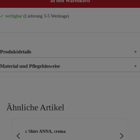
In den Warenkorb
✓ verfügbar
(Lieferung 3-5 Werktage)
Produktdetails
+
Material und Pflegehinweise
+
Material
100% Viskose
Ähnliche Artikel
Produktgalerie überspringen
Basic Shirt ANNA, crema
Shi