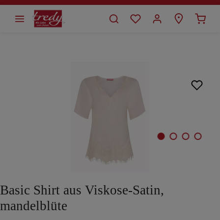
alt springen
Bildergalerie überspringen
Basic Shirt aus Viskose-Satin,
mandelblüte