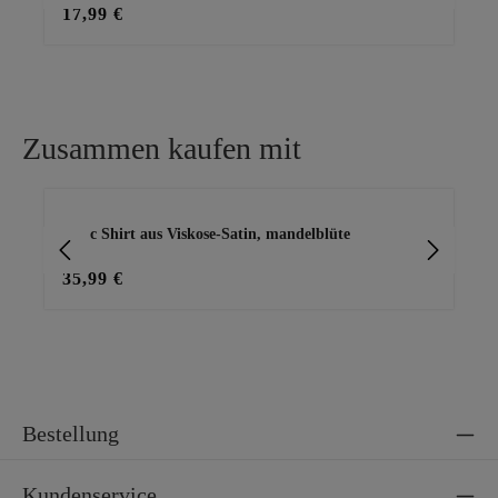
17,99 €
39
Zusammen kaufen mit
Produktgalerie überspringen
Basic Shirt aus Viskose-Satin, mandelblüte
Bas
35,99 €
29
Bestellung
Kundenservice