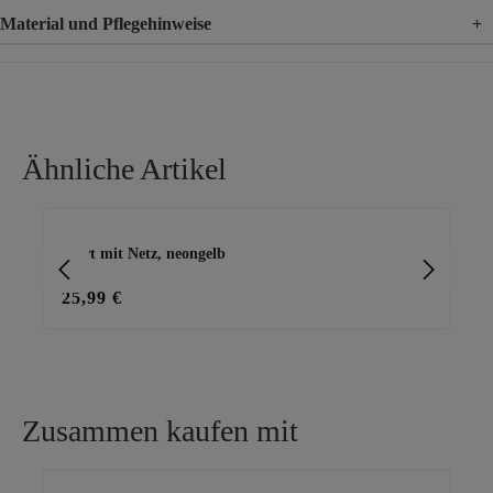
Material und Pflegehinweise
+
Material
95% Viskose, 5% Elasthan
Material 2
100% Polyester
Ähnliche Artikel
Produktgalerie überspringen
Shirt mit Netz, neongelb
tra
25,99 €
20
Zusammen kaufen mit
Produktgalerie überspringen