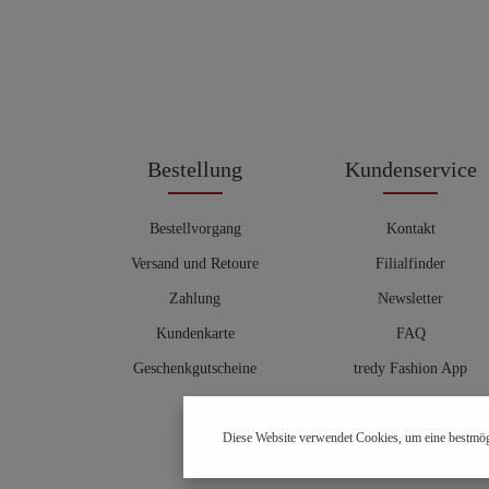
Bestellung
Kundenservice
Bestellvorgang
Kontakt
Versand und Retoure
Filialfinder
Zahlung
Newsletter
Kundenkarte
FAQ
Geschenkgutscheine
tredy Fashion App
Größentabelle
Diese Website verwendet Cookies, um eine bestmög
Hosenberater
OUTLET