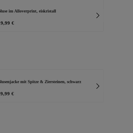
luse im Alloverprint, eiskristall
Bluse Allove
29,99 €
15,20 €
19
lusenjacke mit Spitze & Ziersteinen, schwarz
Plissierte W
59,99 €
35,99 €