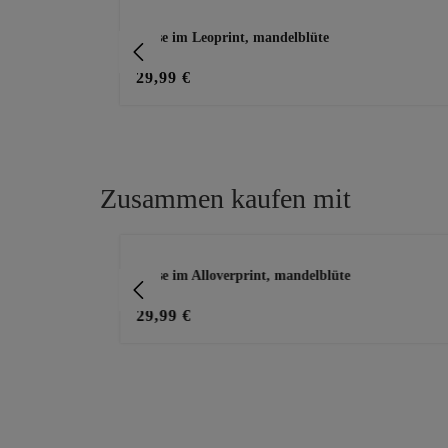
Produktgalerie überspringen
kis
Bluse im Leoprint, mandelblüte
29,99 €
Zusammen kaufen mit
Produktgalerie überspringen
, weiß
Bluse im Alloverprint, mandelblüte
29,99 €