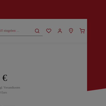
CURVY
SALE
 €
zgl. Versandkosten
0 Euro