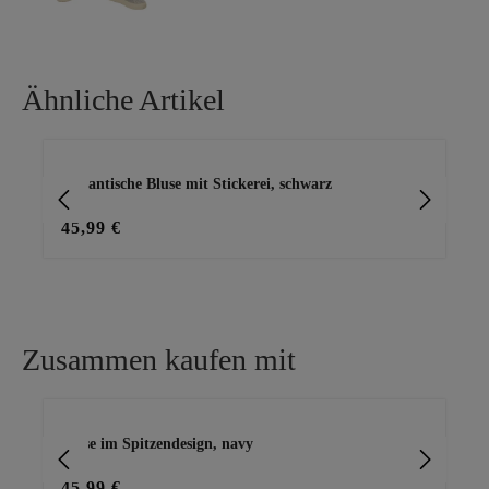
Ähnliche Artikel
Produktgalerie überspringen
romantische Bluse mit Stickerei, schwarz
Bl
45,99 €
49
Zusammen kaufen mit
Produktgalerie überspringen
Bluse im Spitzendesign, navy
Sh
45,99 €
35