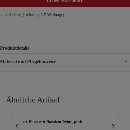
In den Warenkorb
✓ verfügbar
(Lieferung 3-5 Werktage)
Produktdetails
+
Material und Pflegehinweise
+
Material
100% Viskose
Ähnliche Artikel
Produktgalerie überspringen
leichte Bluse mit floralem Print, pink
lei