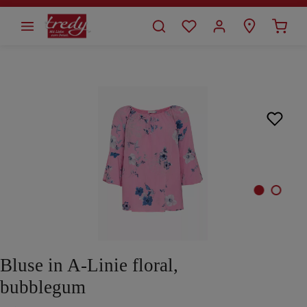
alt springen
Bildergalerie überspringen
Bluse in A-Linie floral,
bubblegum