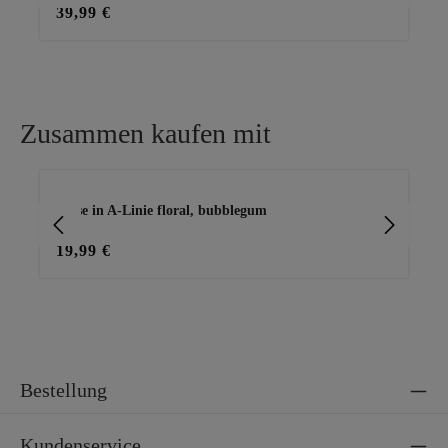
39,99 €
35
Zusammen kaufen mit
Produktgalerie überspringen
Bluse in A-Linie floral, bubblegum
Ba
19,99 €
15
Bestellung
Kundenservice