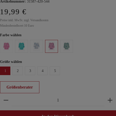
Artikelnummer:
31587-420-544
19,99 €
Preise inkl. MwSt. zzgl. Versandkosten
Mindestbestellwert 10 Euro
Farbe wählen
Größe wählen
1
2
3
4
5
Größenberater
Produkt Anzahl: Gib den gewünschten Wert ein ode