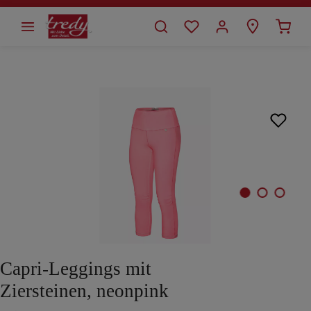
alt springen
Bildergalerie überspringen
Capri-Leggings mit
Ziersteinen, neonpink