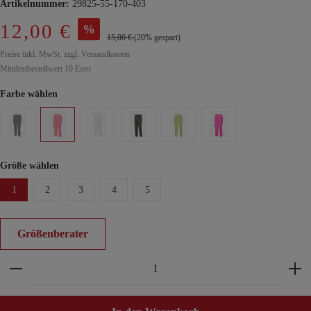
Artikelnummer:
29825-55-170-403
12,00 €
%
15,00 €
(20% gespart)
Preise inkl. MwSt. zzgl. Versandkosten
Mindestbestellwert 10 Euro
Farbe wählen
Größe wählen
1
2
3
4
5
Größenberater
Produkt Anzahl: Gib den gewünschten Wert ein ode