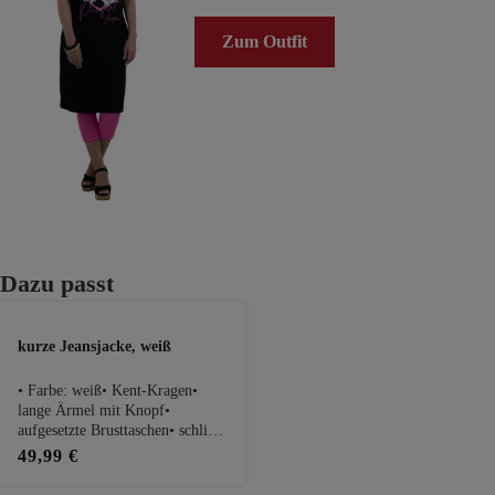
Zum Outfit
Produktgalerie überspringen
Dazu passt
kurze Jeansjacke, weiß
• Farbe: weiß• Kent-Kragen•
lange Ärmel mit Knopf•
aufgesetzte Brusttaschen• schließt
mit dekorativer
49,99 €
KnopfleistePassform Maße bei
Größe 1:• Schnitt: kurz und