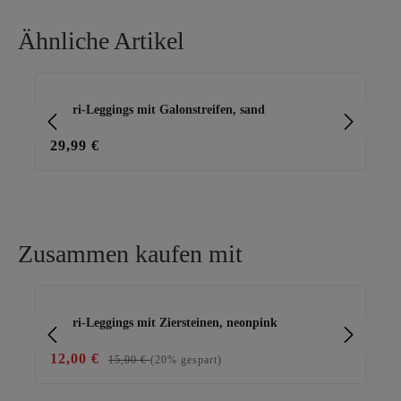
locker• Brustweite: 45cm•
Gesamtlänge: 49cm
Ähnliche Artikel
Produktgalerie überspringen
Capri-Leggings mit Galonstreifen, sand
Cap
29,99 €
29
Zusammen kaufen mit
Produktgalerie überspringen
Capri-Leggings mit Ziersteinen, neonpink
Ba
12,00 €
15
15,00 €
(20% gespart)