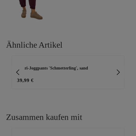
Ähnliche Artikel
Produktgalerie überspringen
Capri-Joggpants 'Schmetterling', sand
Ca
39,99 €
29
Zusammen kaufen mit
Produktgalerie überspringen