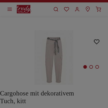
alt springen
Bildergalerie überspringen
Cargohose mit dekorativem
Tuch, kitt