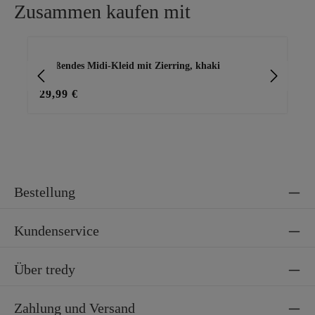
Zusammen kaufen mit
Produktgalerie überspringen
Fließendes Midi-Kleid mit Zierring, khaki
Ba
29,99 €
15
Bestellung
Kundenservice
Über tredy
Zahlung und Versand