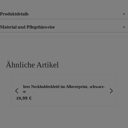
Produktdetails
+
Material und Pflegehinweise
+
Material
95% Polyester, 5% Elasthan
Ähnliche Artikel
Produktgalerie überspringen
Leichtes Neckholderkleid im Alloverprint, schwarz-
Kl
taupe
39,99 €
23