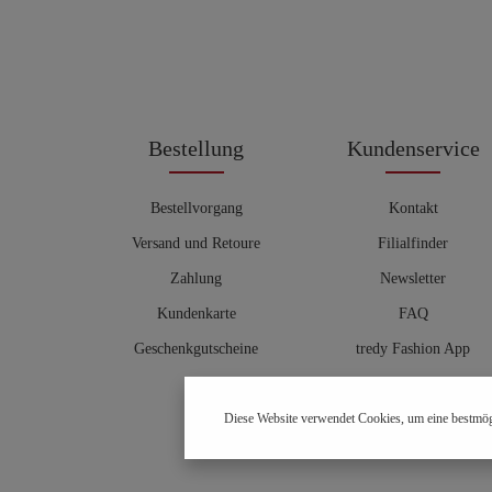
Bestellung
Kundenservice
Bestellvorgang
Kontakt
Versand und Retoure
Filialfinder
Zahlung
Newsletter
Kundenkarte
FAQ
Geschenkgutscheine
tredy Fashion App
Größentabelle
Diese Website verwendet Cookies, um eine bestmög
Hosenberater
OUTLET