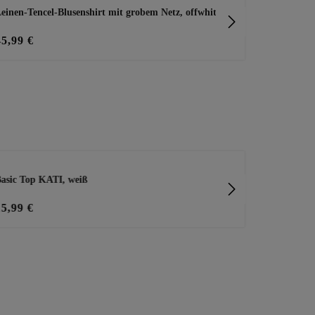
einen-Tencel-Blusenshirt mit grobem Netz, offwhite
Bluse mit flo
45,99 €
49,99 €
asic Top KATI, weiß
Schmuckbros
15,99 €
9,99 €