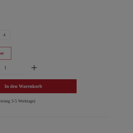
4
er
zahl: Gib den gewünschten Wert ein oder benu
In den Warenkorb
ferung 3-5 Werktage)