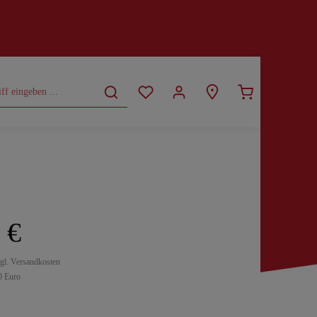
CURVY
SALE
 €
zgl. Versandkosten
0 Euro