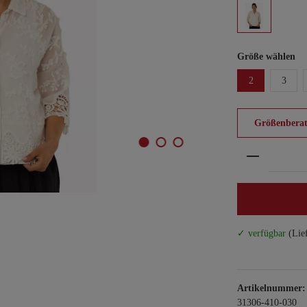
Größe wählen
2
3
Größenberat
Produkt An
✓ verfügbar
(Lie
Artikelnummer:
31306-410-030