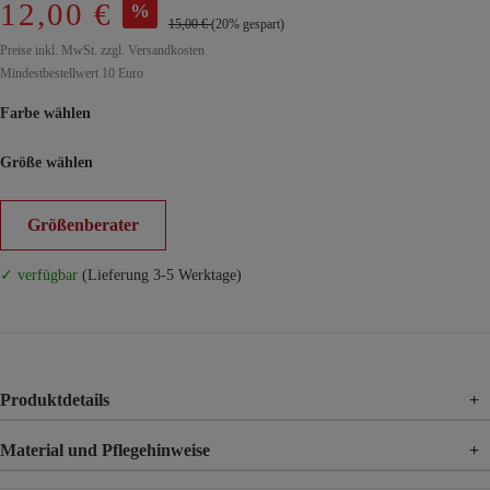
12,00 €
%
15,00 €
(20% gespart)
Preise inkl. MwSt. zzgl. Versandkosten
Mindestbestellwert 10 Euro
Farbe wählen
Größe wählen
Größenberater
✓ verfügbar
(Lieferung 3-5 Werktage)
Produktdetails
+
Material und Pflegehinweise
+
Material
92% Baumwolle, 8% Elasthan