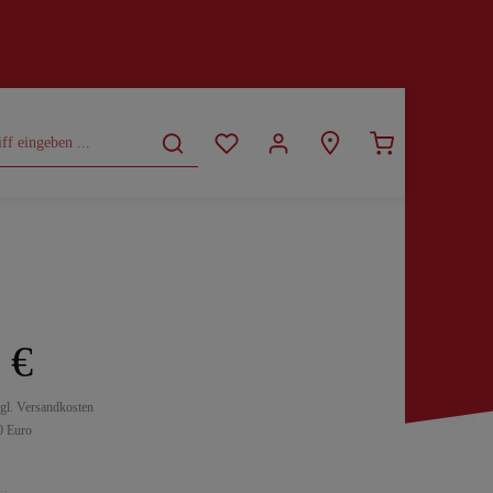
CURVY
SALE
 €
zgl. Versandkosten
0 Euro