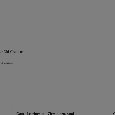
er Old Character
n Zukauf.
Capri-Leggings mit Ziersteinen, sand
C