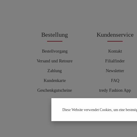
Bestellung
Kundenservice
Bestellvorgang
Kontakt
Versand und Retoure
Filialfinder
Zahlung
Newsletter
Kundenkarte
FAQ
Geschenkgutscheine
tredy Fashion App
Größentabelle
Diese Website verwendet Cookies, um eine bestmög
Hosenberater
OUTLET