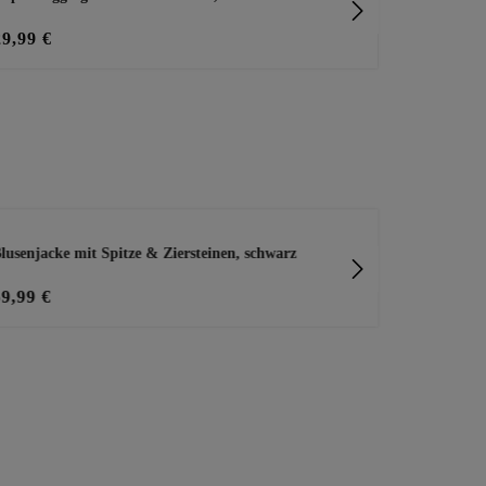
29,99 €
19,99 €
lusenjacke mit Spitze & Ziersteinen, schwarz
Bluse im All
59,99 €
39,99 €