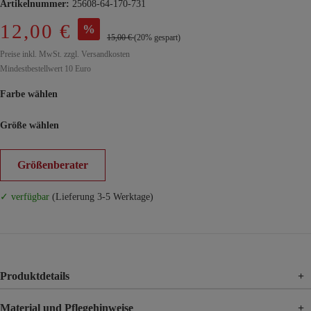
Artikelnummer:
25608-64-170-731
12,00 €
%
15,00 €
(20% gespart)
Preise inkl. MwSt. zzgl. Versandkosten
Mindestbestellwert 10 Euro
Farbe wählen
Größe wählen
Größenberater
✓ verfügbar
(Lieferung 3-5 Werktage)
Produktdetails
+
Material und Pflegehinweise
+