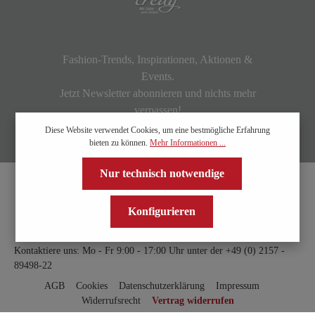
Fashion-Trends, Inspirationen, Aktionen &
Events.
Jetzt Newsletter abonnieren und nichts mehr
verpassen!
Diese Website verwendet Cookies, um eine bestmögliche Erfahrung
bieten zu können.
Mehr Informationen ...
Nur technisch notwendige
Konfigurieren
Kontaktiere uns: Mo - Fr 9:00 - 17:00 Uhr unter der
+49 (0) 2157 -
89498-22
AGB
Cookies
Datenschutzerklärung
Impressum
Widerrufsrecht
Vertrag widerrufen