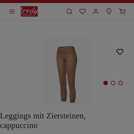
alt springen
Bildergalerie überspringen
Leggings mit Ziersteinen,
cappuccino